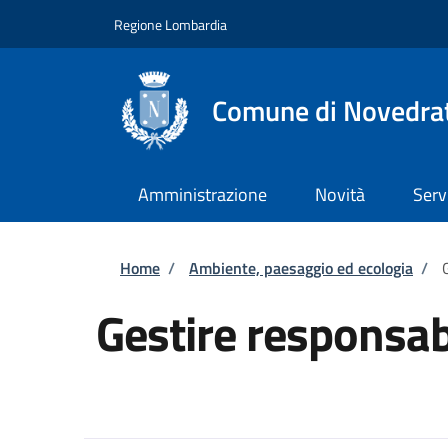
Salta al contenuto principale
Skip to footer content
Regione Lombardia
Comune di Novedra
Amministrazione
Novità
Serv
Briciole di pane
Home
/
Ambiente, paesaggio ed ecologia
/
Gestire responsabi