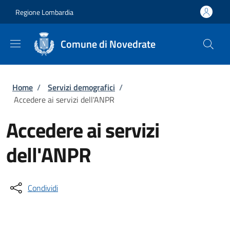
Salta al contenuto principale
Skip to footer content
Regione Lombardia
Comune di Novedrate
Briciole di pane
Home
/
Servizi demografici
/
Accedere ai servizi dell'ANPR
Accedere ai servizi
dell'ANPR
Condividi