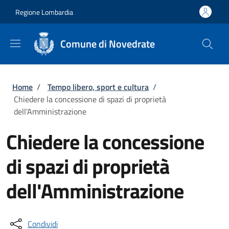
Salta al contenuto principale
Skip to footer content
Regione Lombardia
Comune di Novedrate
Briciole di pane
Home
/
Tempo libero, sport e cultura
/
Chiedere la concessione di spazi di proprietà
dell'Amministrazione
Chiedere la concessione
di spazi di proprietà
dell'Amministrazione
Condividi