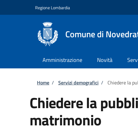
Salta al contenuto principale
Skip to footer content
Regione Lombardia
Comune di Novedra
Amministrazione
Novità
Serv
Briciole di pane
Home
/
Servizi demografici
/
Chiedere la pu
Chiedere la pubbl
matrimonio