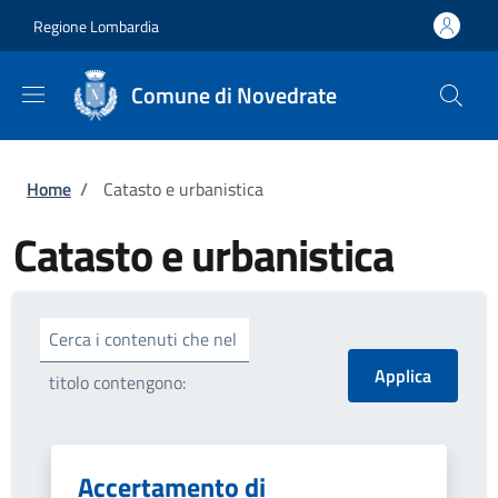
Salta al contenuto principale
Skip to footer content
Regione Lombardia
Comune di Novedrate
Briciole di pane
Home
/
Catasto e urbanistica
Catasto e urbanistica
Cerca i contenuti che nel
titolo contengono:
Accertamento di