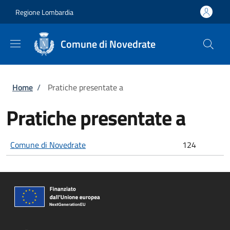
Salta al contenuto principale
Skip to footer content
Regione Lombardia
Comune di Novedrate
Briciole di pane
Home
/
Pratiche presentate a
Pratiche presentate a
Comune di Novedrate
124