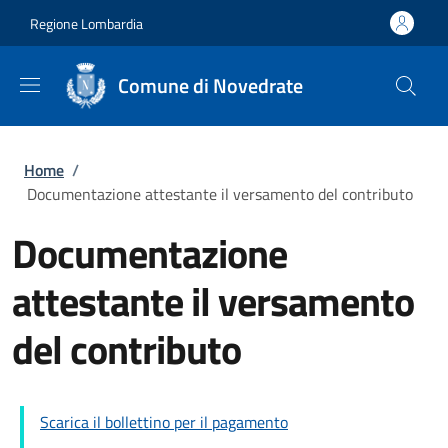
Salta al contenuto principale
Skip to footer content
Regione Lombardia
Comune di Novedrate
Briciole di pane
Home
/
Documentazione attestante il versamento del contributo
Documentazione
attestante il versamento
del contributo
Scarica il bollettino per il pagamento