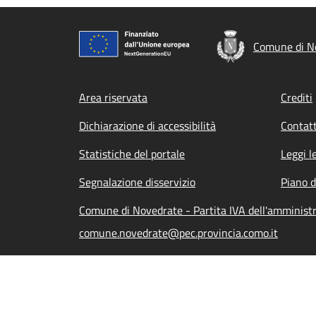
Comune di N
Footer menu
Area riservata
Crediti
Dichiarazione di accessibilità
Contatt
Statistiche del portale
Leggi l
Segnalazione disservizio
Piano d
Comune di Novedrate - Partita IVA dell'amminis
comune.novedrate@pec.provincia.como.it