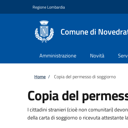
Salta al contenuto principale
Skip to footer content
Regione Lombardia
Comune di Novedra
Amministrazione
Novità
Serv
Briciole di pane
Home
/
Copia del permesso di soggiorno
Copia del permes
I cittadini stranieri (cioè non comunitari) devo
della carta di soggiorno o ricevuta attestante