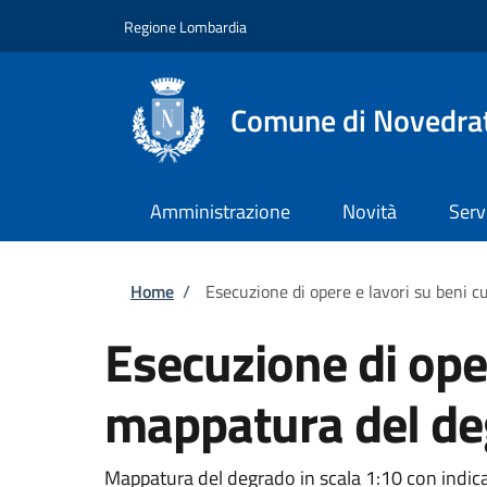
Salta al contenuto principale
Skip to footer content
Regione Lombardia
Comune di Novedra
Amministrazione
Novità
Serv
Briciole di pane
Home
/
Esecuzione di opere e lavori su beni c
Esecuzione di oper
mappatura del deg
Mappatura del degrado in scala 1:10 con indica