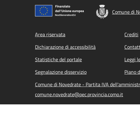
Comune di N
Footer menu
Area riservata
Crediti
Dichiarazione di accessibilità
Contatt
Statistiche del portale
Leggi l
Segnalazione disservizio
Piano d
Comune di Novedrate - Partita IVA dell'amminis
comune.novedrate@pec.provincia.como.it