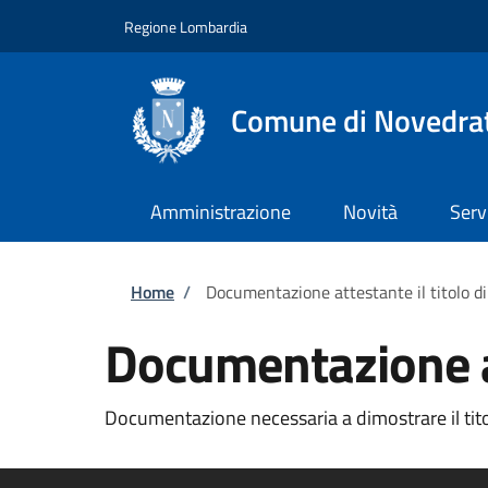
Salta al contenuto principale
Skip to footer content
Regione Lombardia
Comune di Novedra
Amministrazione
Novità
Serv
Briciole di pane
Home
/
Documentazione attestante il titolo d
Documentazione at
Documentazione necessaria a dimostrare il titol