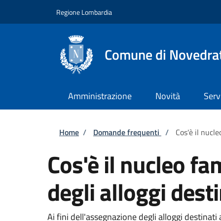
Salta al contenuto principale
Skip to footer content
Regione Lombardia
Comune di Novedra
Amministrazione
Novità
Serv
Briciole di pane
Home
/
Domande frequenti
/
Cos'è il nucle
Cos'è il nucleo f
degli alloggi dest
Ai fini dell'assegnazione degli alloggi destinat