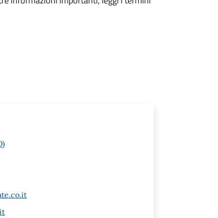
tre informazioni importanti, leggi i termini
O)
e.co.it
it