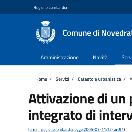
Salta al contenuto principale
Skip to footer content
Regione Lombardia
Comune di Novedra
Amministrazione
Novità
Serv
Briciole di pane
Home
/
Servizi
/
Catasto e urbanistica
/
A
Attivazione di u
integrato di inter
(
urn:nir:regione.lombardia:legge:2005-03-11;12~art91
)