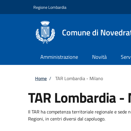
Salta al contenuto principale
Skip to footer content
Regione Lombardia
Comune di Novedra
Amministrazione
Novità
Serv
Briciole di pane
Home
/
TAR Lombardia - Milano
TAR Lombardia - 
Il TAR ha competenza territoriale regionale e sede n
Regioni, in centri diversi dal capoluogo.