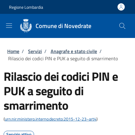
Salta al contenuto principale
Skip to footer content
Regione Lombardia
Comune di Novedrate
Briciole di pane
Home
/
Servizi
/
Anagrafe e stato civile
/
Rilascio dei codici PIN e PUK a seguito di smarrimento
Rilascio dei codici PIN e
PUK a seguito di
smarrimento
(
urn:nir:ministero.interno:decreto:2015-12-23~art4
)
Servizio attivo