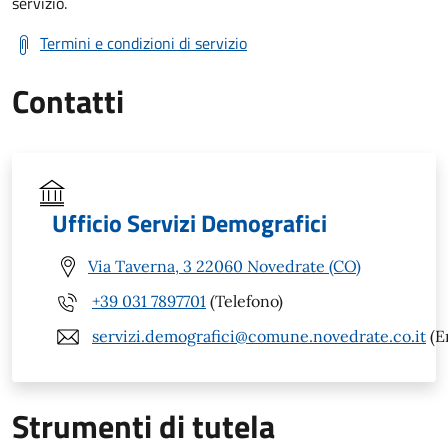
servizio.
Termini e condizioni di servizio
Contatti
Ufficio Servizi Demografici
Via Taverna, 3 22060 Novedrate (CO)
+39 031 7897701
(Telefono)
servizi.demografici@comune.novedrate.co.it
(E
Strumenti di tutela