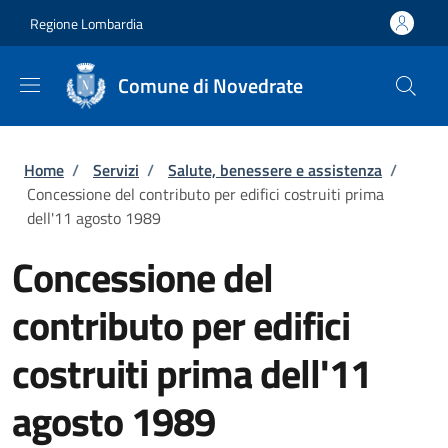
Salta al contenuto principale
Skip to footer content
Regione Lombardia
Comune di Novedrate
Briciole di pane
Home
/
Servizi
/
Salute, benessere e assistenza
/
Concessione del contributo per edifici costruiti prima
dell'11 agosto 1989
Concessione del
contributo per edifici
costruiti prima dell'11
agosto 1989