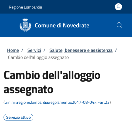
Salta al contenuto principale
Skip to footer content
Regione Lombardia
Comune di Novedrate
Briciole di pane
Home
/
Servizi
/
Salute, benessere e assistenza
/
Cambio dell'alloggio assegnato
Cambio dell'alloggio
assegnato
(
urn:nir:regione.lombardia:regolamento:2017-08-04;4~art22
)
Servizio attivo