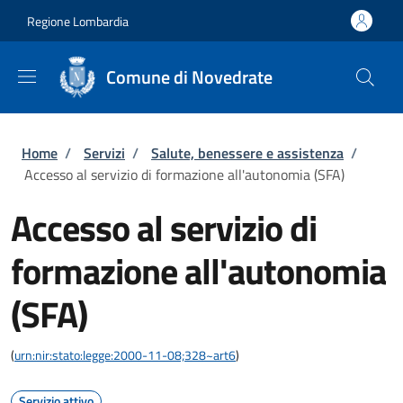
Salta al contenuto principale
Skip to footer content
Regione Lombardia
Comune di Novedrate
Briciole di pane
Home
/
Servizi
/
Salute, benessere e assistenza
/
Accesso al servizio di formazione all'autonomia (SFA)
Accesso al servizio di
formazione all'autonomia
(SFA)
(
urn:nir:stato:legge:2000-11-08;328~art6
)
Servizio attivo