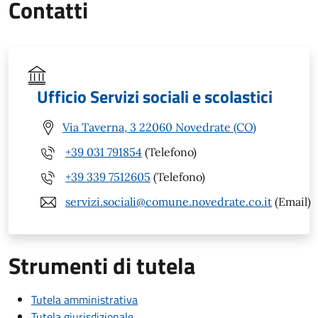
Contatti
Ufficio Servizi sociali e scolastici
Via Taverna, 3 22060 Novedrate (CO)
+39 031 791854
(Telefono)
+39 339 7512605
(Telefono)
servizi.sociali@comune.novedrate.co.it
(Email)
Strumenti di tutela
Tutela amministrativa
Tutela giurisdizionale