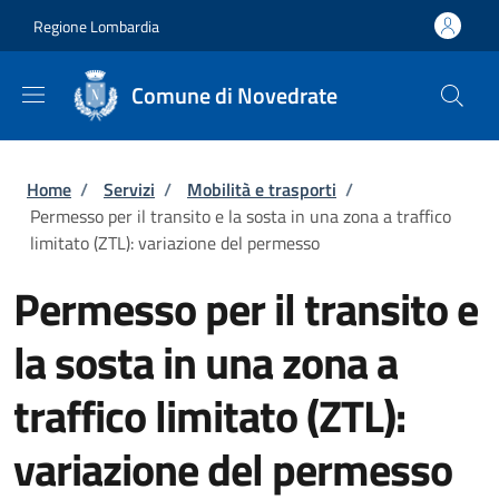
Salta al contenuto principale
Skip to footer content
Regione Lombardia
Comune di Novedrate
Briciole di pane
Home
/
Servizi
/
Mobilità e trasporti
/
Permesso per il transito e la sosta in una zona a traffico
limitato (ZTL): variazione del permesso
Permesso per il transito e
la sosta in una zona a
traffico limitato (ZTL):
variazione del permesso