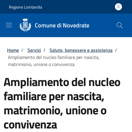
Salta al contenuto principale
Skip to footer content
Regione Lombardia
Comune di Novedrate
Briciole di pane
Home
/
Servizi
/
Salute, benessere e assistenza
/
Ampliamento del nucleo familiare per nascita,
matrimonio, unione o convivenza
Ampliamento del nucleo
familiare per nascita,
matrimonio, unione o
convivenza