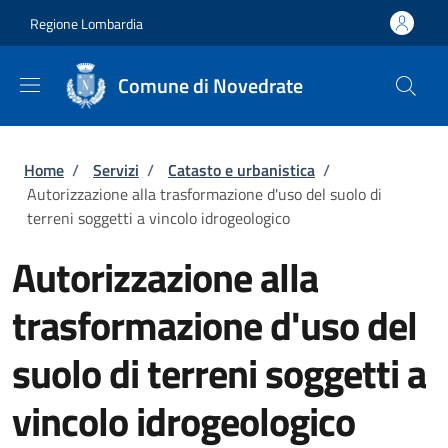
Salta al contenuto principale
Skip to footer content
Regione Lombardia
Comune di Novedrate
Briciole di pane
Home
/
Servizi
/
Catasto e urbanistica
/
Autorizzazione alla trasformazione d'uso del suolo di
terreni soggetti a vincolo idrogeologico
Autorizzazione alla
trasformazione d'uso del
suolo di terreni soggetti a
vincolo idrogeologico