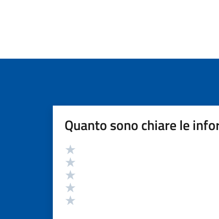
Quanto sono chiare le info
Valutazione
Valuta 5 stelle su 5
Valuta 4 stelle su 5
Valuta 3 stelle su 5
Valuta 2 stelle su 5
Valuta 1 stelle su 5