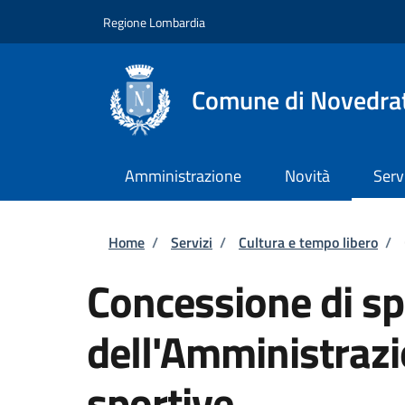
Salta al contenuto principale
Skip to footer content
Regione Lombardia
Comune di Novedra
Amministrazione
Novità
Serv
Briciole di pane
Home
/
Servizi
/
Cultura e tempo libero
/
Concessione di sp
dell'Amministrazi
sportive