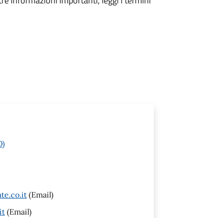
tre informazioni importanti, leggi i termini
O)
e.co.it
(Email)
it
(Email)